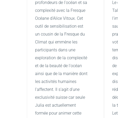
profondeurs de l'océan et sa 
Le 
complexité avec la Fresque 
Tal
Océane d'Alice Vitoux. Cet 
l'i
outil de sensibilisation est 
sau
un cousin de la Fresque du 
pra
Climat qui emmène les 
vot
participants dans une 
ter
exploration de la complexité 
dis
et de la beauté de l'océan 
de
ainsi que de la manière dont 
exp
les activités humaines 
dis
l'affectent. Il s'agit d'une 
réd
exclusivité suisse car seule 
déc
Julia est actuellement 
la 
formée pour animer cette 
Let