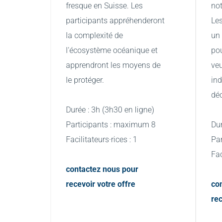
fresque en Suisse. Les 
not
participants appréhenderont 
Les
la complexité de 
un
l'écosystème océanique et 
pou
apprendront les moyens de 
veu
le protéger.
ind
déc
Durée : 3h (3h30 en ligne)
Participants : maximum 8
Dur
Facilitateurs·rices : 1
Pa
Fac
contactez nous pour 
recevoir votre offre
con
rec