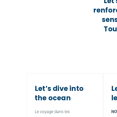
Let
renfor
sens
Tou
Let’s dive into 
L
the ocean
l
Le voyage dans les 
NO