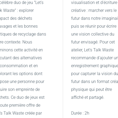
célèbre duo de jeu "Let's 
visualisation et d'écriture 
k Waste" : explorer 
créative : marcher vers le 
mpact des déchets 
futur dans notre imaginair
vages et les bonnes 
puis se réunir pour écrire 
tiques de recyclage dans 
une vision collective du 
re contexte. Nous 
futur envisagé. Pour cet 
minons cette activité en 
atelier, Let's Talk Waste 
cutant des alternatives 
recommande d'ajouter un
 consommation et en 
enregistrement graphique
lorant les options dont 
pour capturer la vision du
pose une personne pour 
futur dans un format créat
uire son empreinte de 
physique qui peut être 
hets. Ce duo de jeux est 
affiché et partagé.
toute première offre de 
's Talk Waste créée par 
Durée : 2h